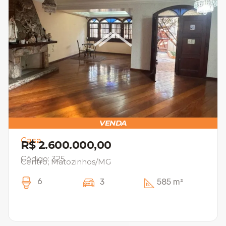
VENDA
Casa
R$ 2.600.000,00
Código: 325
Centro, Matozinhos/MG
6
3
585 m²