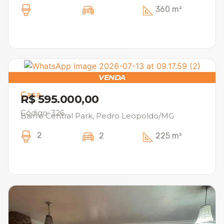
360 m²
VENDA
Casa
R$ 595.000,00
Código: 326
Bairro Central Park, Pedro Leopoldo/MG
2
2
225 m²