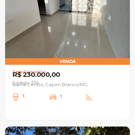
VENDA
Apartamento
R$ 230.000,00
Código: 330
Bairro Centro, Capim Branco/MG
1
1