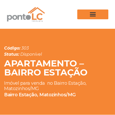
Código:
303
Status:
Disponível
APARTAMENTO –
BAIRRO ESTAÇÃO
Imóvel para venda
no Bairro Estação,
Matozinhos/MG
Bairro Estação, Matozinhos/MG