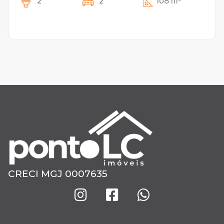
2
2
108 m²
CRECI MGJ 0007635