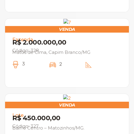
VENDA
Fazenda
R$ 2.000.000,00
Código: 328
Matos de Cima, Capim Branco/MG
3
2
VENDA
Lote
R$ 450.000,00
Código: 327
Bairro Centro – Matozinhos/MG.