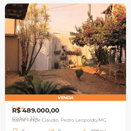
VENDA
Casa
R$ 489.000,00
Código: 324
Bairro Felipe Cláudio, Pedro Leopoldo/MG