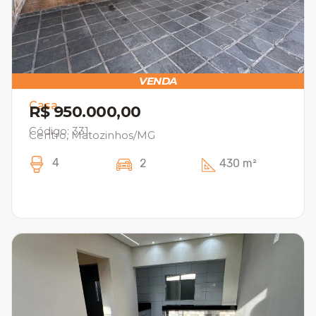
VENDA
Casa
R$ 950.000,00
Código: 331
Centro, Matozinhos/MG
4
2
430 m²