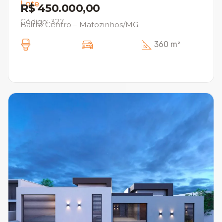
Lote
R$ 450.000,00
Código: 327
Bairro Centro – Matozinhos/MG.
360 m²