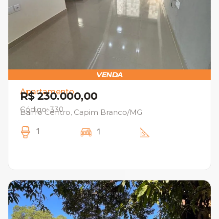
VENDA
Apartamento
R$ 230.000,00
Código: 330
Bairro Centro, Capim Branco/MG
1
1