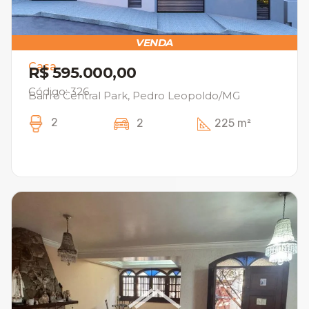
VENDA
Casa
R$ 595.000,00
Código: 326
Bairro Central Park, Pedro Leopoldo/MG
2
2
225 m²