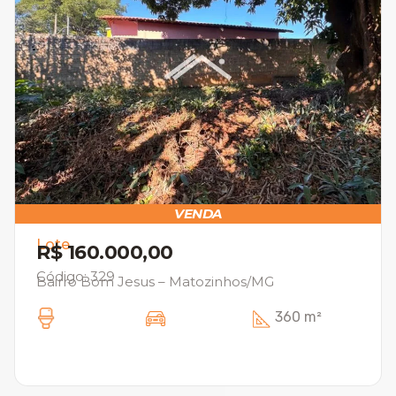
VENDA
Lote
R$ 160.000,00
Código: 329
Bairro Bom Jesus – Matozinhos/MG
360 m²