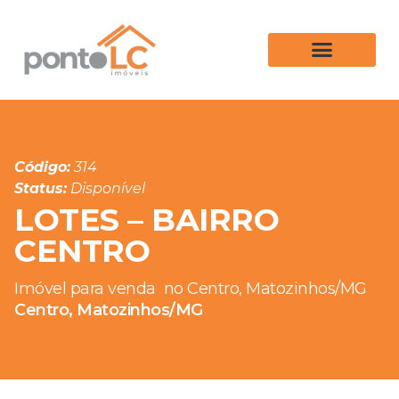
Código:
314
Status:
Disponível
LOTES – BAIRRO
CENTRO
Imóvel para venda
no Centro, Matozinhos/MG
Centro, Matozinhos/MG