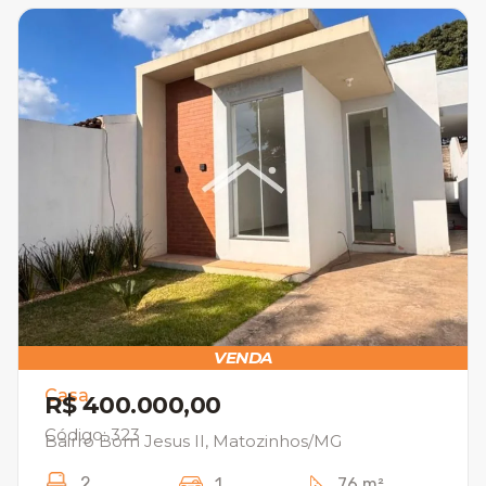
VENDA
Casa
R$ 400.000,00
Código: 323
Bairro Bom Jesus II, Matozinhos/MG
2
1
76 m²