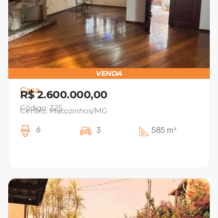
VENDA
Casa
R$ 2.600.000,00
Código: 325
Centro, Matozinhos/MG
6
3
585 m²