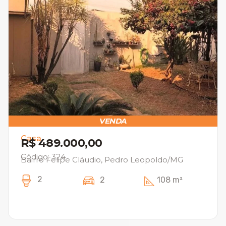
VENDA
Casa
R$ 489.000,00
Código: 324
Bairro Felipe Cláudio, Pedro Leopoldo/MG
2
2
108 m²