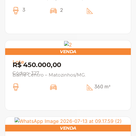
3
2
VENDA
Lote
R$ 450.000,00
Código: 327
Bairro Centro – Matozinhos/MG.
360 m²
VENDA