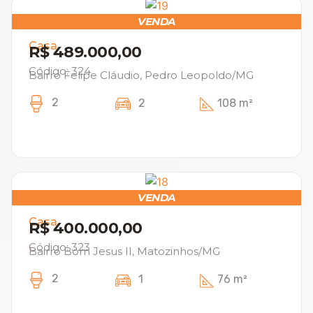
VENDA
Casa
R$ 489.000,00
Código: 324
Bairro Felipe Cláudio, Pedro Leopoldo/MG
2
2
108 m²
VENDA
Casa
R$ 400.000,00
Código: 323
Bairro Bom Jesus II, Matozinhos/MG
2
1
76 m²