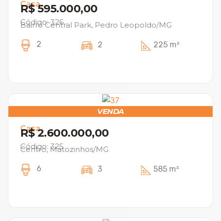
Casa
R$ 595.000,00
Código: 326
Bairro Central Park, Pedro Leopoldo/MG
2
2
225 m²
VENDA
Casa
R$ 2.600.000,00
Código: 325
Centro, Matozinhos/MG
6
3
585 m²