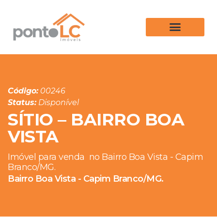
Código:
00246
Status:
Disponível
SÍTIO – BAIRRO BOA
VISTA
Imóvel para venda
no Bairro Boa Vista - Capim
Branco/MG.
Bairro Boa Vista - Capim Branco/MG.