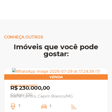
CONHEÇA OUTROS
Imóveis que você pode
gostar:
VENDA
Apartamento
R$ 230.000,00
Código: 330
Bairro Centro, Capim Branco/MG
1
1