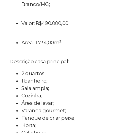
Branco/MG;
Valor: R$490.000,00
Área: 1.734,00m²
Descrição casa principal:
2 quartos;
1 banheiro;
Sala ampla;
Cozinha;
Área de lavar;
Varanda gourmet;
Tanque de criar peixe;
Horta;
Galinheiro;