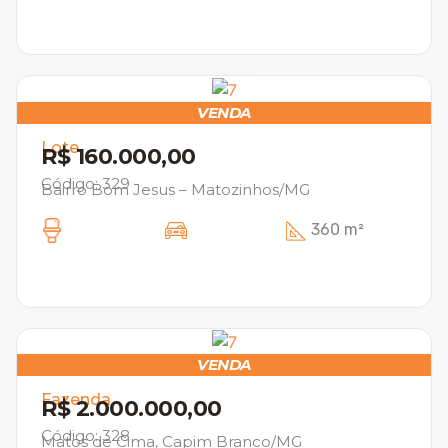
VENDA
Lote
R$ 160.000,00
Código: 329
Bairro Bom Jesus – Matozinhos/MG
360 m²
VENDA
Fazenda
R$ 2.000.000,00
Código: 328
Matos de Cima, Capim Branco/MG