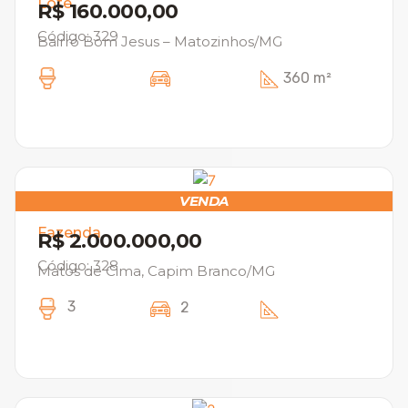
Lote
R$ 160.000,00
Código: 329
Bairro Bom Jesus – Matozinhos/MG
360 m²
VENDA
Fazenda
R$ 2.000.000,00
Código: 328
Matos de Cima, Capim Branco/MG
3
2