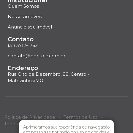
Institucional
Quem Somos
Nossos imóveis
Anuncie seu imóvel
Contato
(31) 3712-1762
contato@pontolc.com.br
Endereço
Rua Oito de Dezembro, 88, Centro -
Matozinhos/MG
Política de Privacidade
Termos de Uso
Todos os direitos reservados
Ponto LC
Imóveis.
Aprimoramos sua experiência de navegação
em nosso site por meio do uso de cookies e