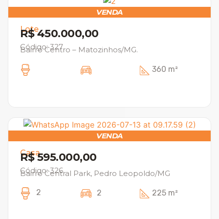
VENDA
Lote
R$ 450.000,00
Código: 327
Bairro Centro – Matozinhos/MG.
360 m²
VENDA
Casa
R$ 595.000,00
Código: 326
Bairro Central Park, Pedro Leopoldo/MG
2
2
225 m²