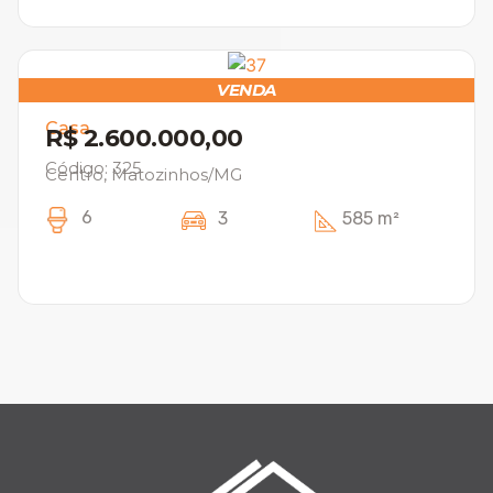
VENDA
Casa
R$ 2.600.000,00
Código: 325
Centro, Matozinhos/MG
6
3
585 m²