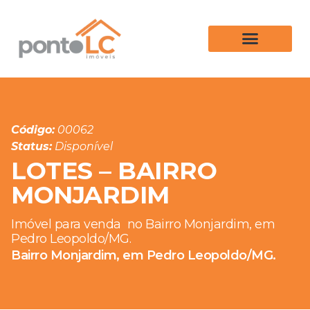
Código:
00062
Status:
Disponível
LOTES – BAIRRO
MONJARDIM
Imóvel para venda
no Bairro Monjardim, em
Pedro Leopoldo/MG.
Bairro Monjardim, em Pedro Leopoldo/MG.