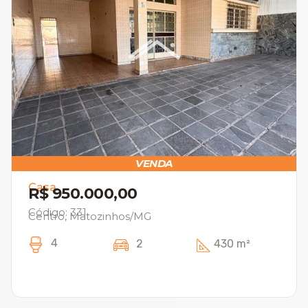
VENDA
Casa
R$ 950.000,00
Código: 331
Centro, Matozinhos/MG
4
2
430 m²