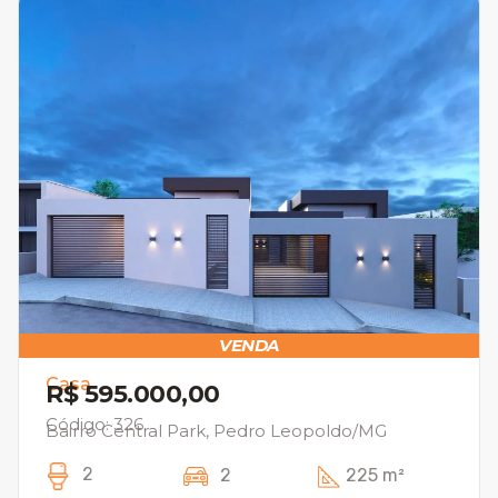
VENDA
Casa
R$ 595.000,00
Código: 326
Bairro Central Park, Pedro Leopoldo/MG
2
2
225 m²