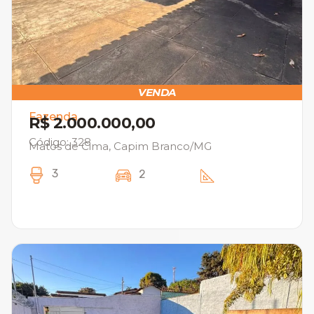
VENDA
Fazenda
R$ 2.000.000,00
Código: 328
Matos de Cima, Capim Branco/MG
3
2