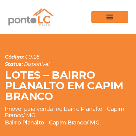
Código:
00128
Status:
Disponível
LOTES – BAIRRO
PLANALTO EM CAPIM
BRANCO
Imóvel para venda
no Bairro Planalto - Capim
Branco/ MG.
Bairro Planalto - Capim Branco/ MG.