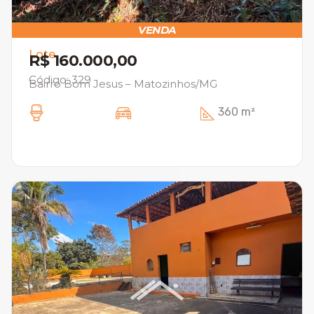
VENDA
Lote
R$ 160.000,00
Código: 329
Bairro Bom Jesus – Matozinhos/MG
360 m²