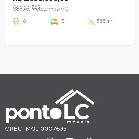
Código: 325
Centro, Matozinhos/MG
6
3
585 m²
CRECI MGJ 0007635