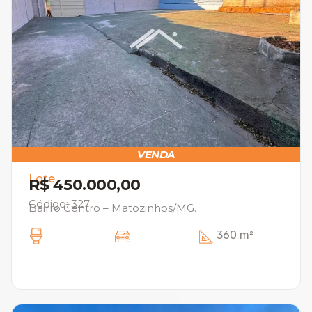
VENDA
Lote
R$ 450.000,00
Código: 327
Bairro Centro – Matozinhos/MG.
360 m²