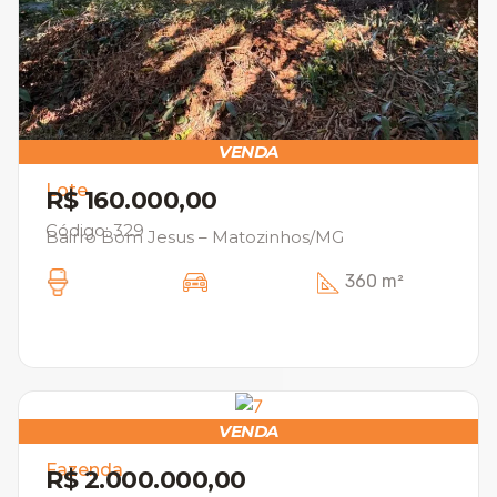
VENDA
Lote
R$ 160.000,00
Código: 329
Bairro Bom Jesus – Matozinhos/MG
360 m²
VENDA
Fazenda
R$ 2.000.000,00