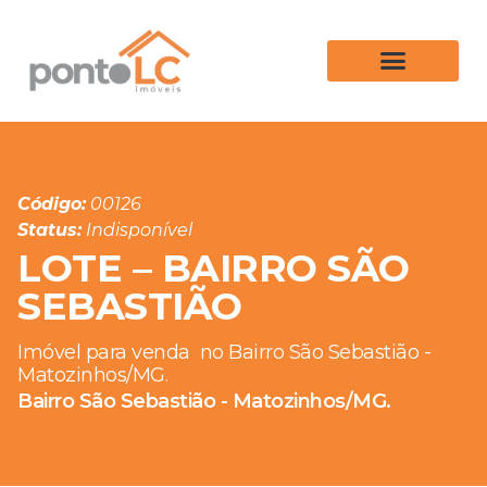
Código:
00126
Status:
Indisponível
LOTE – BAIRRO SÃO
SEBASTIÃO
Imóvel para venda
no Bairro São Sebastião -
Matozinhos/MG.
Bairro São Sebastião - Matozinhos/MG.