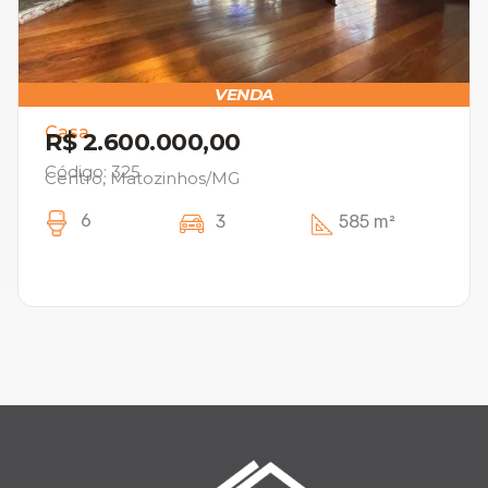
VENDA
Casa
R$ 2.600.000,00
Código: 325
Centro, Matozinhos/MG
6
3
585 m²