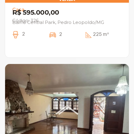
Casa
R$ 595.000,00
Código: 326
Bairro Central Park, Pedro Leopoldo/MG
2
2
225 m²