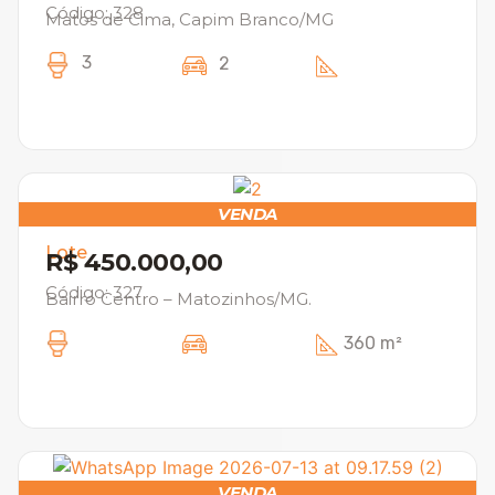
Código: 328
Matos de Cima, Capim Branco/MG
3
2
VENDA
Lote
R$ 450.000,00
Código: 327
Bairro Centro – Matozinhos/MG.
360 m²
VENDA