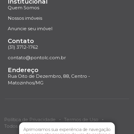
Institucional
Quem Somos
Nossos imóveis
Anuncie seu imóvel
Contato
(31) 3712-1762
contato@pontolc.com.br
Endereço
Rua Oito de Dezembro, 88, Centro -
Matozinhos/MG
Política de Privacidade
Termos de Uso
Todos os direitos reservados
Ponto LC
Imóveis.
Aprimoramos sua experiência de navegação