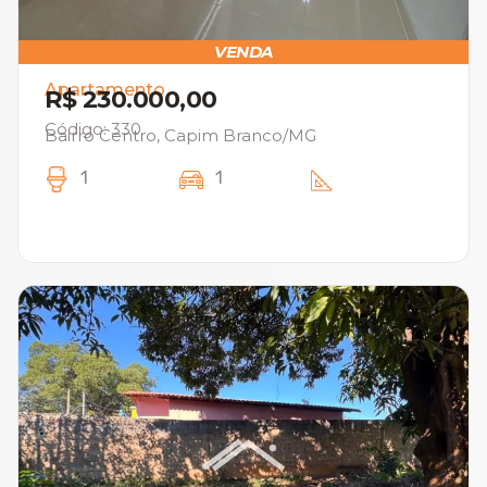
VENDA
Apartamento
R$ 230.000,00
Código: 330
Bairro Centro, Capim Branco/MG
1
1