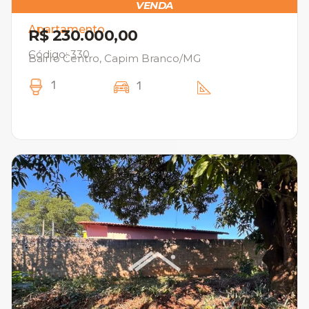
VENDA
Apartamento
R$ 230.000,00
Código: 330
Bairro Centro, Capim Branco/MG
1
1