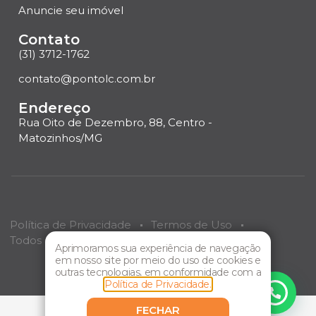
Anuncie seu imóvel
Contato
(31) 3712-1762
contato@pontolc.com.br
Endereço
Rua Oito de Dezembro, 88, Centro -
Matozinhos/MG
Política de Privacidade
Termos de Uso
Todos os direitos reservados
Ponto LC
Imóveis.
Aprimoramos sua experiência de navegação
em nosso site por meio do uso de cookies e
Criação de site por
EMBRACOM
outras tecnologias, em conformidade com a
Política de Privacidade.
FECHAR