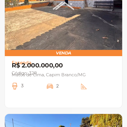
VENDA
Fazenda
R$ 2.000.000,00
Código: 328
Matos de Cima, Capim Branco/MG
3
2