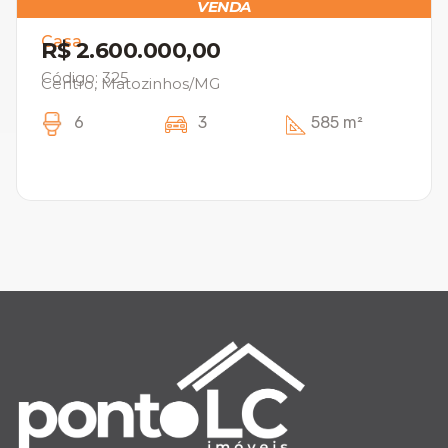
VENDA
Casa
R$ 2.600.000,00
Código: 325
Centro, Matozinhos/MG
6
3
585 m²