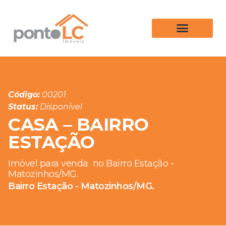
Código:
00201
Status:
Disponível
CASA – BAIRRO
ESTAÇÃO
Imóvel para venda
no Bairro Estação -
Matozinhos/MG.
Bairro Estação - Matozinhos/MG.