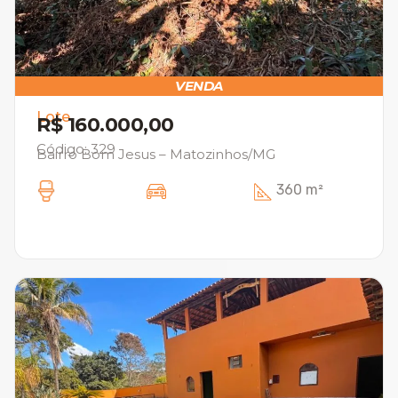
VENDA
Lote
R$ 160.000,00
Código: 329
Bairro Bom Jesus – Matozinhos/MG
360 m²