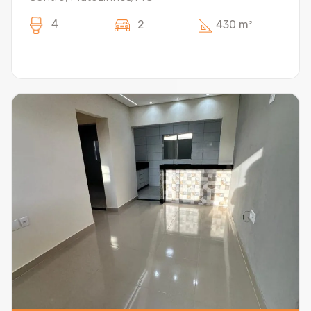
4
2
430 m²