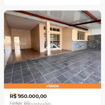
VENDA
Casa
R$ 950.000,00
Código: 331
Centro, Matozinhos/MG