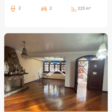
2
2
225 m²