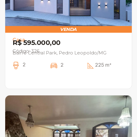
VENDA
Casa
R$ 595.000,00
Código: 326
Bairro Central Park, Pedro Leopoldo/MG
2
2
225 m²