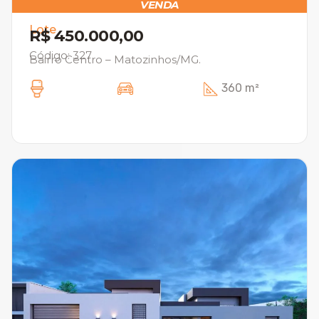
VENDA
Lote
R$ 450.000,00
Código: 327
Bairro Centro – Matozinhos/MG.
360 m²