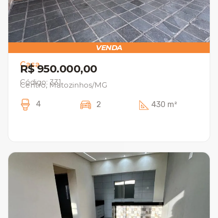
VENDA
Casa
R$ 950.000,00
Código: 331
Centro, Matozinhos/MG
4
2
430 m²