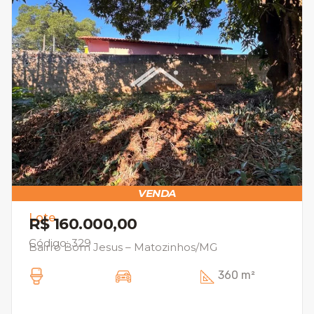
VENDA
Lote
R$ 160.000,00
Código: 329
Bairro Bom Jesus – Matozinhos/MG
360 m²