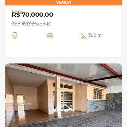
VENDA
Lote
R$ 70.000,00
Código: 332
Capim Branco/MG
362 m²