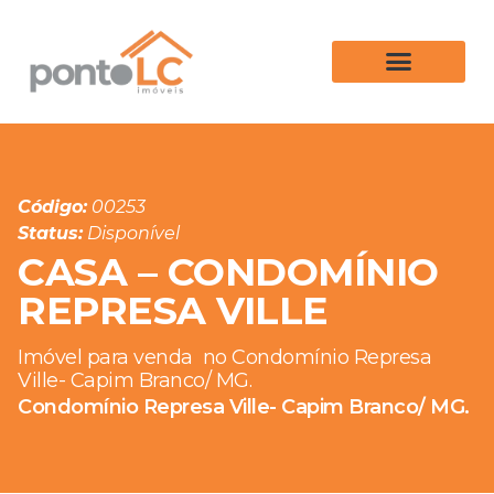
Código:
00253
Status:
Disponível
CASA – CONDOMÍNIO
REPRESA VILLE
Imóvel para venda
no Condomínio Represa
Ville- Capim Branco/ MG.
Condomínio Represa Ville- Capim Branco/ MG.