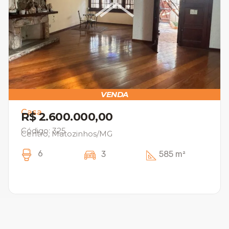
VENDA
Casa
R$ 2.600.000,00
Código: 325
Centro, Matozinhos/MG
6
3
585 m²