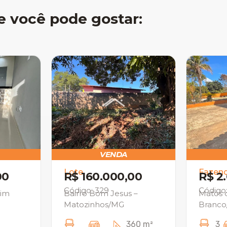
e você pode gostar:
VENDA
Lote
Fazen
00
R$ 160.000,00
R$ 2
Código: 329
Código
pim
Bairro Bom Jesus –
Matos 
Matozinhos/MG
Branc
3
360 m²