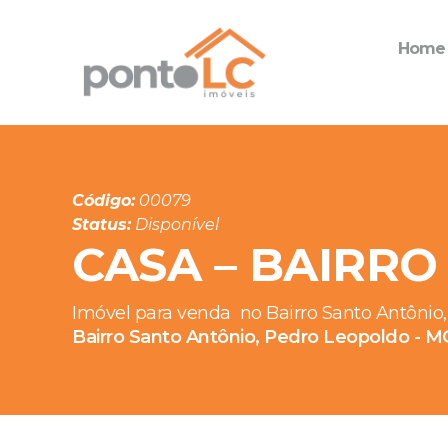
Home
Código:
00079
Status:
Disponível
CASA – BAIRR
Imóvel para venda
no Bairro Santo Antônio
Bairro Santo Antônio, Pedro Leopoldo - M