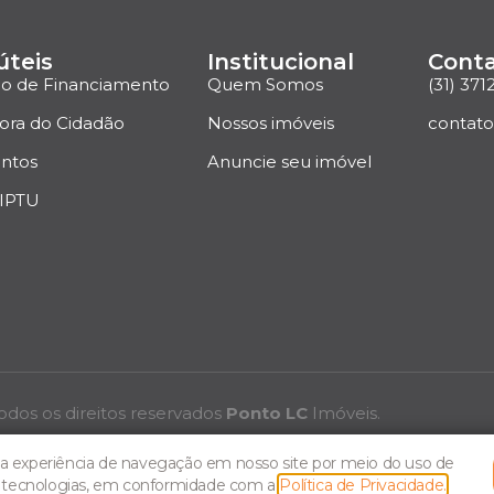
úteis
Institucional
Cont
ão de Financiamento
Quem Somos
(31) 371
ora do Cidadão
Nossos imóveis
contat
ntos
Anuncie seu imóvel
 IPTU
odos os direitos reservados
Ponto LC
Imóveis.
 experiência de navegação em nosso site por meio do uso de
s tecnologias, em conformidade com a
Política de Privacidade.