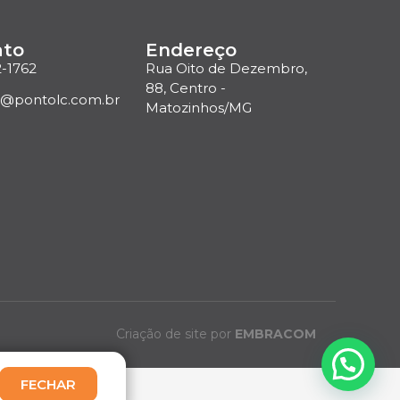
ato
Endereço
2-1762
Rua Oito de Dezembro,
88, Centro -
o@pontolc.com.br
Matozinhos/MG
Criação de site por
EMBRACOM
FECHAR