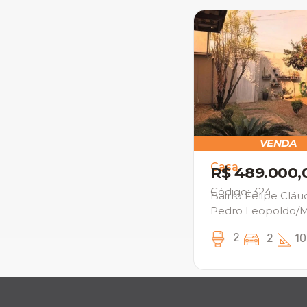
VENDA
Casa
R$ 489.000,
Código: 324
Bairro Felipe Cláud
Pedro Leopoldo/
2
2
10