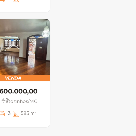
VENDA
.600.000,00
: 325
, Matozinhos/MG
3
585 m²