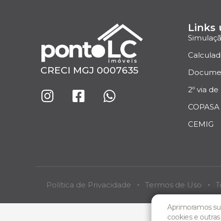
Links 
Simulaç
Calculad
CRECI MGJ 0007635
Docume
2º via de
COPASA
CEMIG
Política de Privacidade
Termos de Uso
T
Aprimoramos sua
cookies e outra