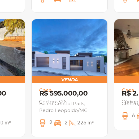
VENDA
Casa
Casa
00
R$ 595.000,00
R$ 2
Código: 326
Código
Bairro Central Park,
Centro
Pedro Leopoldo/MG
6
2
0 m²
2
225 m²