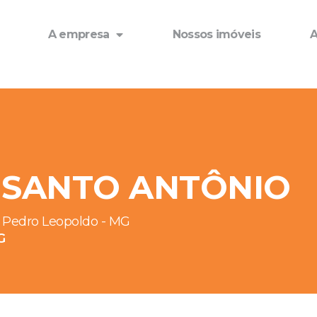
A empresa
Nossos imóveis
A
O SANTO ANTÔNIO
, Pedro Leopoldo - MG
G