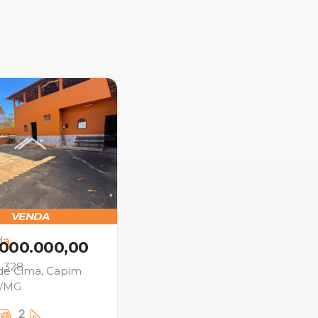
VENDA
da
.000.000,00
: 328
de Cima, Capim
o/MG
2