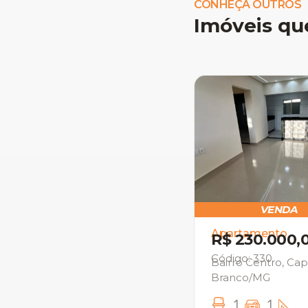
CONHEÇA OUTROS
Imóveis qu
VENDA
Apartamento
R$ 230.000,
Código: 330
Bairro Centro, Ca
Branco/MG
1
1