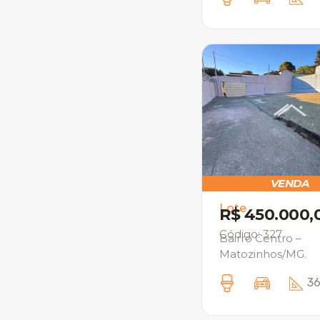
VENDA
Lote
R$ 450.000,
Código: 327
Bairro Centro –
Matozinhos/MG.
36