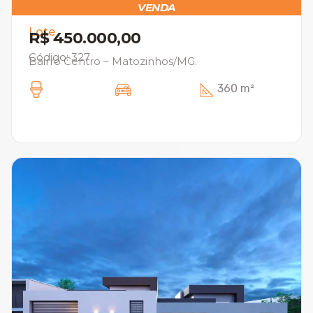
VENDA
Lote
R$ 450.000,00
Código: 327
Bairro Centro – Matozinhos/MG.
360 m²