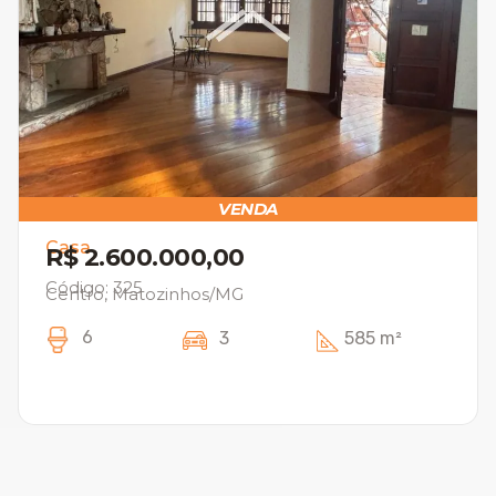
VENDA
Casa
R$ 2.600.000,00
Código: 325
Centro, Matozinhos/MG
6
3
585 m²