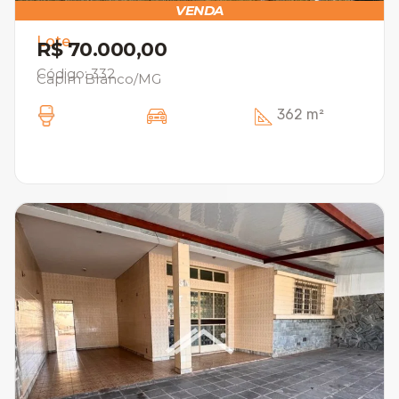
VENDA
Lote
R$ 70.000,00
Código: 332
Capim Branco/MG
362 m²