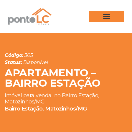
Código:
305
Status:
Disponível
APARTAMENTO –
BAIRRO ESTAÇÃO
Imóvel para venda
no Bairro Estação,
Matozinhos/MG
Bairro Estação, Matozinhos/MG