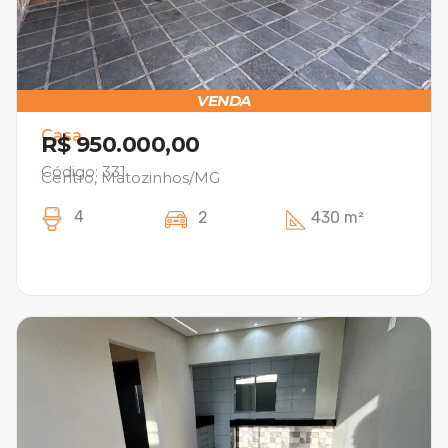
VENDA
Casa
R$ 950.000,00
Código: 331
Centro, Matozinhos/MG
4
2
430 m²