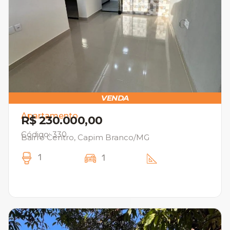
VENDA
Apartamento
R$ 230.000,00
Código: 330
Bairro Centro, Capim Branco/MG
1
1