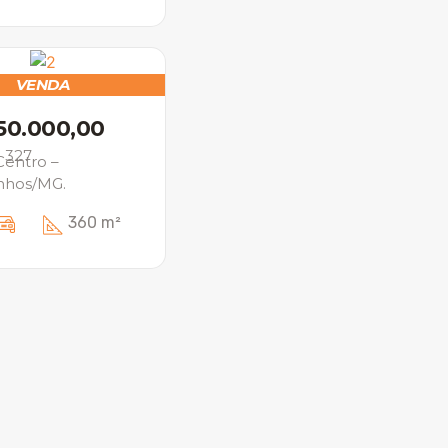
VENDA
50.000,00
: 327
Centro –
nhos/MG.
360 m²