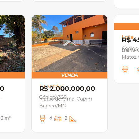
Lote
R$ 4
Código
Bairro 
Matozi
VENDA
Fazenda
00
R$ 2.000.000,00
Código: 328
–
Matos de Cima, Capim
Branco/MG
3
0 m²
2