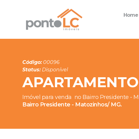
Home
Código:
00096
Status:
Disponível
APARTAMENTO 
Imóvel para venda
no Bairro Presidente - 
Bairro Presidente - Matozinhos/ MG.