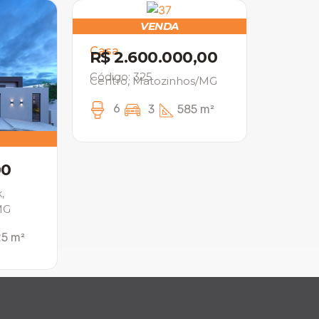
VENDA
Casa
R$ 2.600.000,00
Código: 325
Centro, Matozinhos/MG
6
3
585 m²
00
,
MG
5 m²