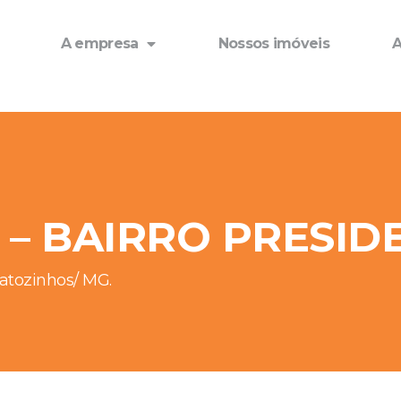
A empresa
Nossos imóveis
A
– BAIRRO PRESID
Matozinhos/ MG.