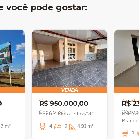
e você pode gostar:
VENDA
Casa
Apart
0
R$ 950.000,00
R$ 2
Código: 331
Código
Centro, Matozinhos/MG
Bairro
Branc
4
2 m²
2
430 m²
1