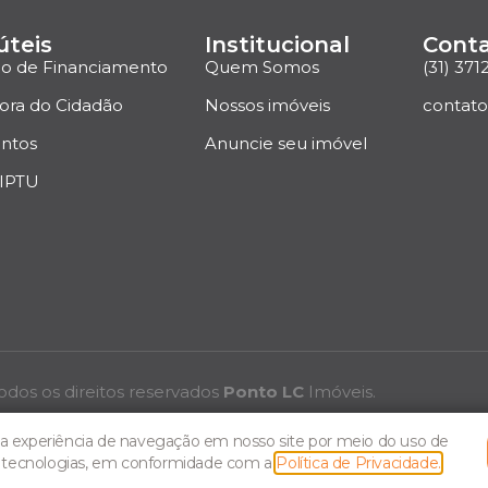
úteis
Institucional
Cont
ão de Financiamento
Quem Somos
(31) 371
ora do Cidadão
Nossos imóveis
contat
ntos
Anuncie seu imóvel
 IPTU
odos os direitos reservados
Ponto LC
Imóveis.
 experiência de navegação em nosso site por meio do uso de
s tecnologias, em conformidade com a
Política de Privacidade.