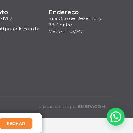
ato
Endereço
2-1762
Rua Oito de Dezembro,
88, Centro -
o@pontolc.com.br
Matozinhos/MG
Criação de site por
EMBRACOM
FECHAR