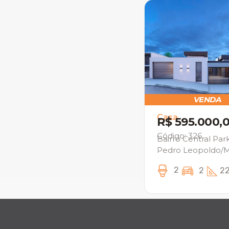
VENDA
Casa
R$ 595.000,
Código: 326
Bairro Central Park
Pedro Leopoldo/
2
2
22