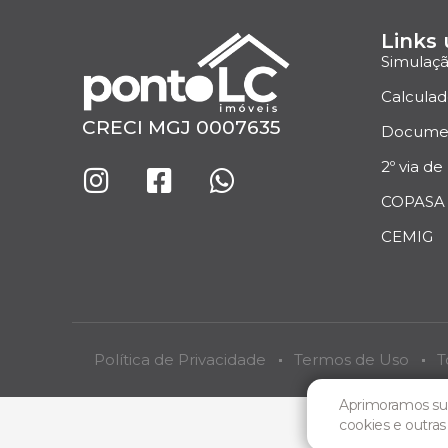
Links 
Simulaç
Calculad
CRECI MGJ 0007635
Docume
2º via de
COPASA
CEMIG
Política de Privacidade
Termos de Uso
T
Aprimoramos sua
cookies e outra