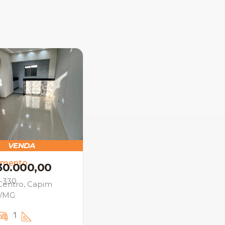
VENDA
amento
30.000,00
: 330
 Centro, Capim
o/MG
1