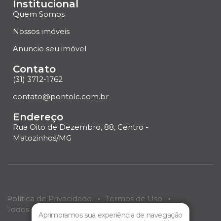
Institucional
Quem Somos
Nossos imóveis
Anuncie seu imóvel
Contato
(31) 3712-1762
contato@pontolc.com.br
Endereço
Rua Oito de Dezembro, 88, Centro -
Matozinhos/MG
Política de Privacidade
Termos de Uso
Todos os direitos reservados
Ponto LC
Imóveis.
Aprimoramos sua experiência de navegação