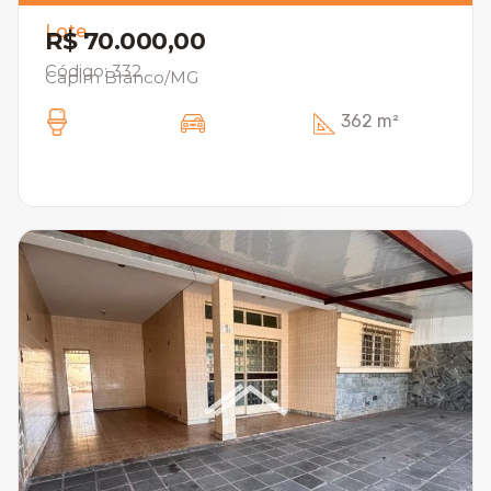
Lote
R$ 70.000,00
Código: 332
Capim Branco/MG
362 m²