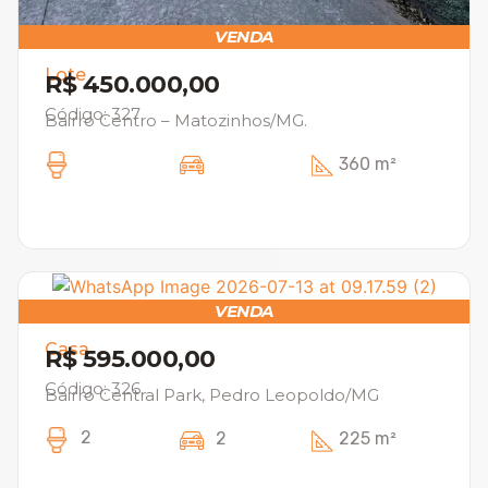
VENDA
Lote
R$ 450.000,00
Código: 327
Bairro Centro – Matozinhos/MG.
360 m²
VENDA
Casa
R$ 595.000,00
Código: 326
Bairro Central Park, Pedro Leopoldo/MG
2
2
225 m²