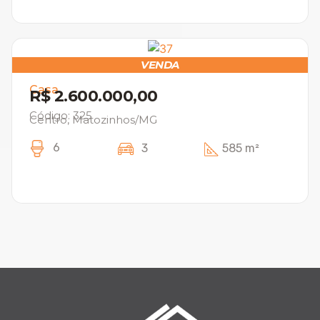
VENDA
Casa
R$ 2.600.000,00
Código: 325
Centro, Matozinhos/MG
6
3
585 m²