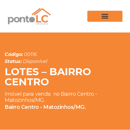
Código:
00116
Status:
Disponível
LOTES – BAIRRO
CENTRO
Imóvel para venda
no Bairro Centro -
Matozinhos/MG.
Bairro Centro - Matozinhos/MG.