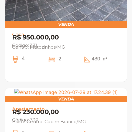
VENDA
Casa
R$ 950.000,00
Código: 331
Centro, Matozinhos/MG
4
2
430 m²
VENDA
Apartamento
R$ 230.000,00
Código: 330
Bairro Centro, Capim Branco/MG