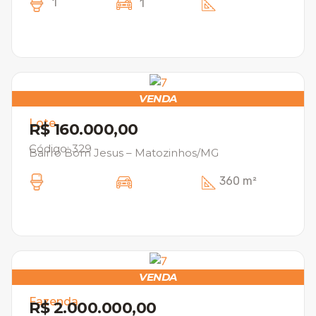
1
1
VENDA
Lote
R$ 160.000,00
Código: 329
Bairro Bom Jesus – Matozinhos/MG
360 m²
VENDA
Fazenda
R$ 2.000.000,00