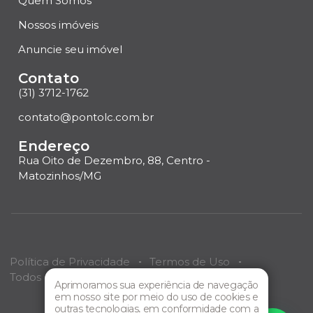
Quem Somos
Nossos imóveis
Anuncie seu imóvel
Contato
(31) 3712-1762
contato@pontolc.com.br
Endereço
Rua Oito de Dezembro, 88, Centro -
Matozinhos/MG
Política de Privacidade
Termos de Uso
Todos os direitos reservados
Ponto LC
Imóveis.
Aprimoramos sua experiência de navegação
em nosso site por meio do uso de cookies e
Criação de site por
EMBRACOM
outras tecnologias, em conformidade com a